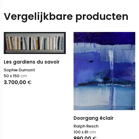
Vergelijkbare producten
Les gardiens du savoir
Sophie Dumont
50 x 150
cm
3.700,00
€
Doorgang éclair
Ralph Resch
100 x 81
cm
890,00
€