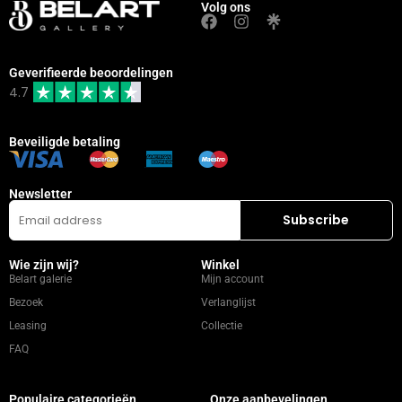
Volg ons
Geverifieerde beoordelingen
4.7
Beveiligde betaling
Newsletter
Wie zijn wij?
Winkel
Belart galerie
Mijn account
Bezoek
Verlanglijst
Leasing
Collectie
FAQ
Populaire categorieën
Onze aanbevelingen