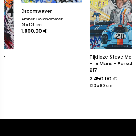
Droomwever
Amber Goldhammer
91 x 121
cm
1.800,00
€
Tijdloze Steve Mcqueen
- Le Mans - Porsche Golf
917
2.450,00
€
120 x 80
cm