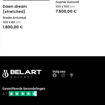
Sophie Dumont
Dawn dream
100 x 100
cm
7.500,00
€
(stretched)
Nadin Antoniuk
100 x 80
cm
1.600,00
€
Volg ons
Geverifieerde beoordelingen
4.7