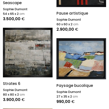
Seascape
Sophie Dumont
Pause artistique
54 x 65 x 2
cm
3.500,00
€
Sophie Dumont
60 x 60 x 2
cm
2.900,00
€
Strates 6
Paysage bucolique
Sophie Dumont
Sophie Dumont
80 x 80 x 2
cm
27 x 35 x 2
cm
3.900,00
€
990,00
€