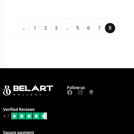
←
1
2
3
…
5
6
7
8
Follow us
Verified Reviews
4.7
Secure payment