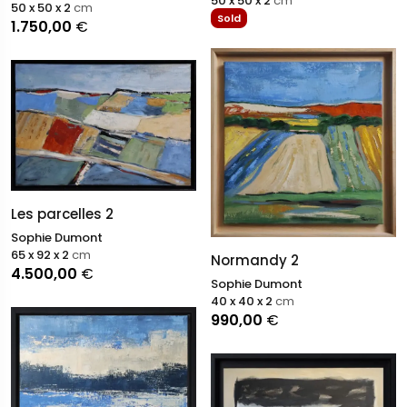
50 x 50 x 2
cm
50 x 50 x 2
cm
Sold
1.750,00
€
Les parcelles 2
Sophie Dumont
65 x 92 x 2
cm
Normandy 2
4.500,00
€
Sophie Dumont
40 x 40 x 2
cm
990,00
€