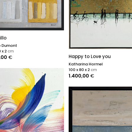
llo
e Dumont
0 x 2
cm
Happy to Love you
0,00
€
Katharina Hormel
100 x 80 x 2
cm
1.400,00
€