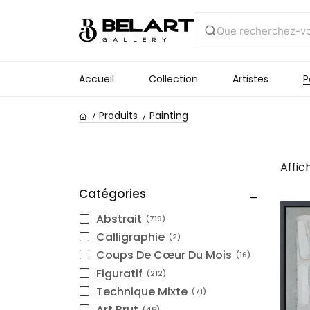
Accueil
Collection
Artistes
P
Produits
Painting
Affic
Catégories
Abstrait
719
Calligraphie
2
Coups De Cœur Du Mois
16
Figuratif
212
Technique Mixte
71
Art Brut
46