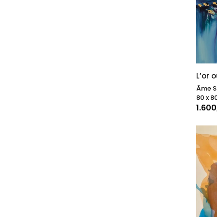
L’or 
Âme S
80 x 8
1.60