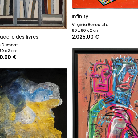
Infinity
Virginia Benedicto
80 x 80 x 2
cm
2.025,00
€
tadelle des livres
e Dumont
50 x 2
cm
00,00
€