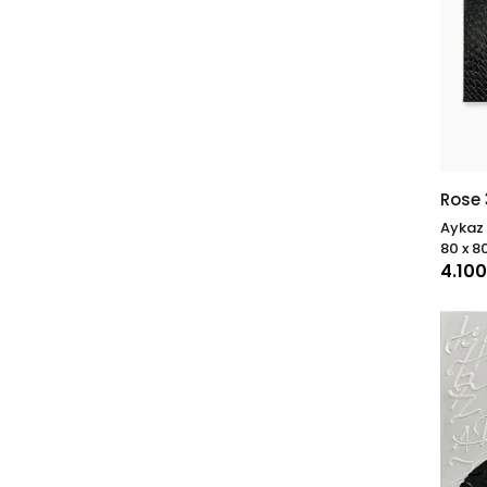
Rose
Aykaz
80 x 8
4.10