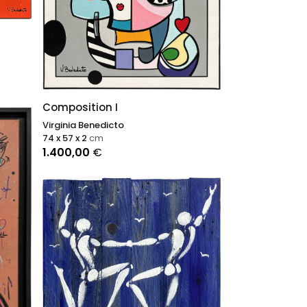
Composition I
Virginia Benedicto
74 x 57 x 2
cm
1.400,00
€