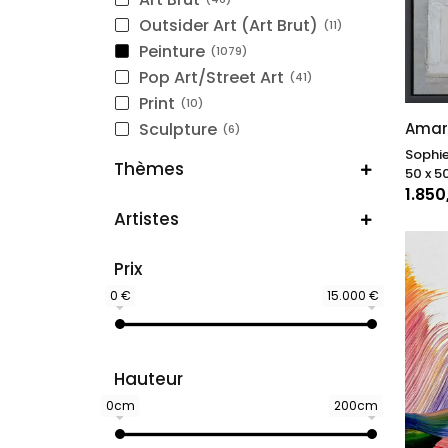
Outsider Art (Art Brut)
11
Peinture
1079
Pop Art/Street Art
41
Print
10
Sculpture
Amari
6
Sophi
Thèmes
50 x 5
1.85
Artistes
Prix
0 €
15.000 €
Hauteur
0cm
200cm