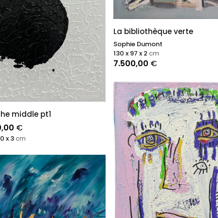
La bibliothèque verte
Sophie Dumont
130 x 97 x 2
cm
7.500,00
€
the middle pt1
0,00
€
70 x 3
cm