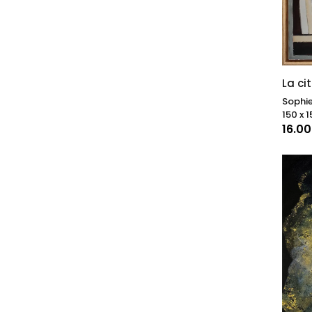
La ci
Sophi
150 x 1
16.0