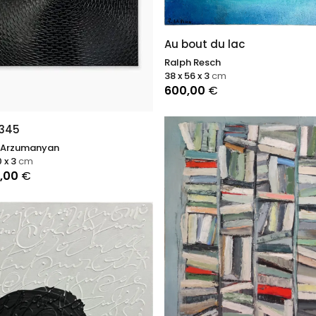
Au bout du lac
Ralph Resch
38 x 56 x 3
cm
600,00
€
 345
 Arzumanyan
0 x 3
cm
0,00
€