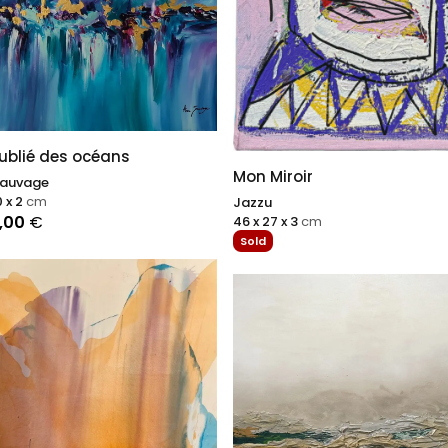
oublié des océans
Mon Miroir
auvage
0 x 2
cm
Jazzu
0,00
€
46 x 27 x 3
cm
Sold