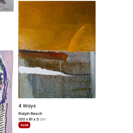
4 Ways
Ralph Resch
100 x 81 x 3
cm
Sold