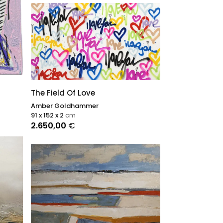
The Field Of Love
Amber Goldhammer
91 x 152 x 2
cm
2.650,00
€