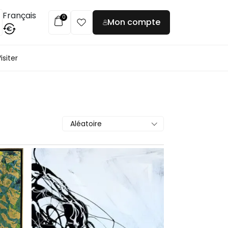
Français
0
Mon compte
€
isiter
Aléatoire