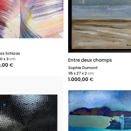
os Schizas
80 x 3
cm
Entre deux champs
0,00
€
Sophie Dumont
35 x 27 x 2
cm
1.000,00
€