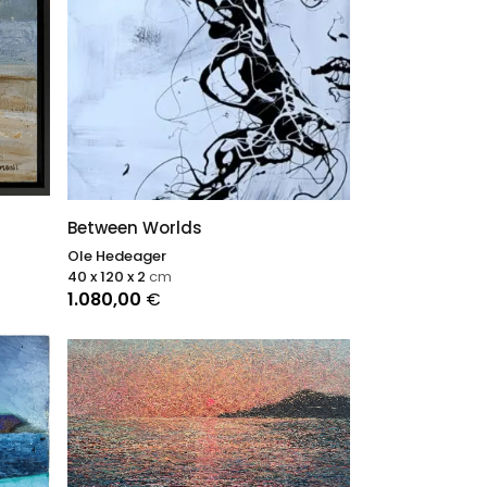
Between Worlds
Ole Hedeager
40 x 120 x 2
cm
1.080,00
€