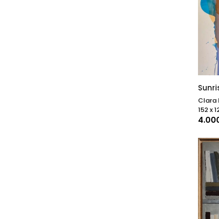
Sunr
Clara 
152 x 1
4.00