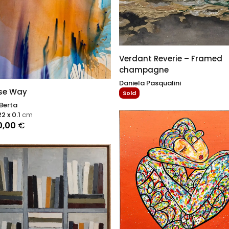
Verdant Reverie – Framed
champagne
Daniela Pasqualini
ise Way
Sold
Berta
22 x 0.1
cm
0,00
€