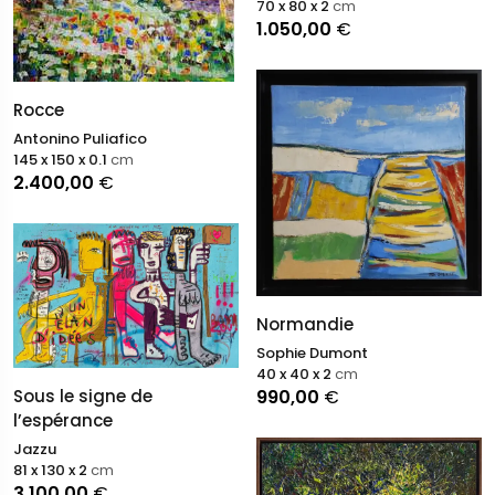
70 x 80 x 2
cm
1.050,00
€
Rocce
Antonino Puliafico
145 x 150 x 0.1
cm
2.400,00
€
Normandie
Sophie Dumont
40 x 40 x 2
cm
Sous le signe de
990,00
€
l’espérance
Jazzu
81 x 130 x 2
cm
3.100,00
€