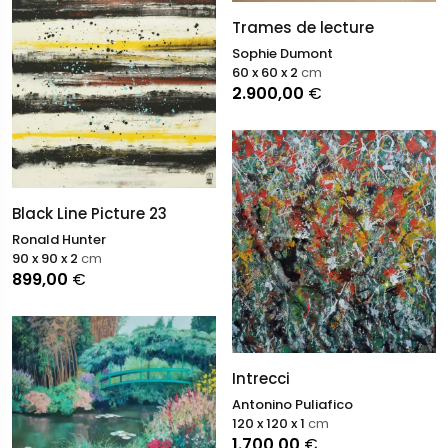
Trames de lecture
Sophie Dumont
60 x 60 x 2
cm
2.900,00
€
Black Line Picture 23
Ronald Hunter
90 x 90 x 2
cm
899,00
€
Intrecci
Antonino Puliafico
120 x 120 x 1
cm
1.700,00
€