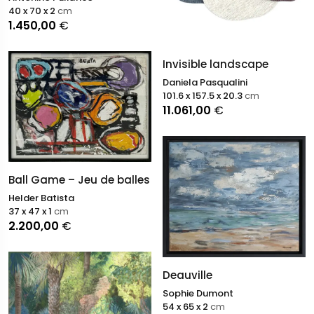
40 x 70 x 2
cm
1.450,00
€
Invisible landscape
Daniela Pasqualini
101.6 x 157.5 x 20.3
cm
11.061,00
€
Ball Game – Jeu de balles
Helder Batista
37 x 47 x 1
cm
2.200,00
€
Deauville
Sophie Dumont
54 x 65 x 2
cm