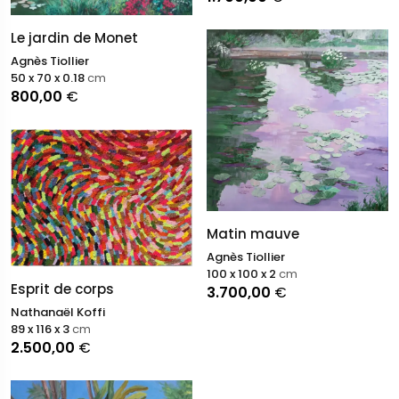
Le jardin de Monet
Agnès Tiollier
50 x 70 x 0.18
cm
800,00
€
Matin mauve
Agnès Tiollier
100 x 100 x 2
cm
Esprit de corps
3.700,00
€
Nathanaël Koffi
89 x 116 x 3
cm
2.500,00
€