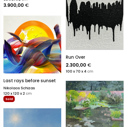
3.900,00
€
Run Over
2.300,00
€
100 x 70 x 4
cm
Last rays before sunset
Nikolaos Schizas
120 x 120 x 2
cm
Sold