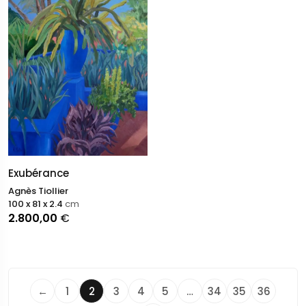
Exubérance
Agnès Tiollier
100 x 81 x 2.4
cm
2.800,00
€
←
1
2
3
4
5
…
34
35
36