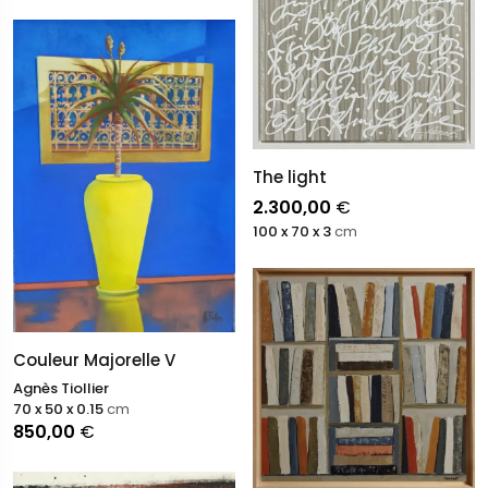
The light
2.300,00
€
100 x 70 x 3
cm
Couleur Majorelle V
Agnès Tiollier
70 x 50 x 0.15
cm
850,00
€