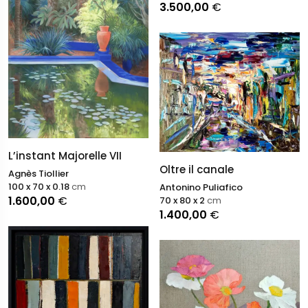
3.500,00
€
L’instant Majorelle VII
Oltre il canale
Agnès Tiollier
100 x 70 x 0.18
cm
Antonino Puliafico
1.600,00
€
70 x 80 x 2
cm
1.400,00
€