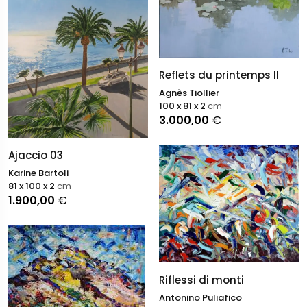
Reflets du printemps II
Agnès Tiollier
100 x 81 x 2
cm
3.000,00
€
Ajaccio 03
Karine Bartoli
81 x 100 x 2
cm
1.900,00
€
Riflessi di monti
Antonino Puliafico