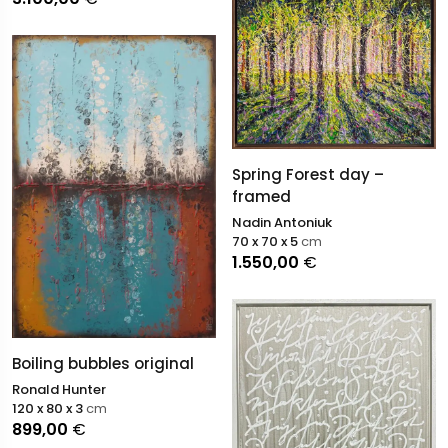
Spring Forest day –
framed
Nadin Antoniuk
70 x 70 x 5
cm
1.550,00
€
Boiling bubbles original
Ronald Hunter
120 x 80 x 3
cm
899,00
€