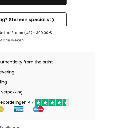
ag? Stel een specialist
United States (US) -
300,00
€
t drie weken
Authenticity from the artist
levering
ling
verpakking
beoordelingen
4.7
Schilderen