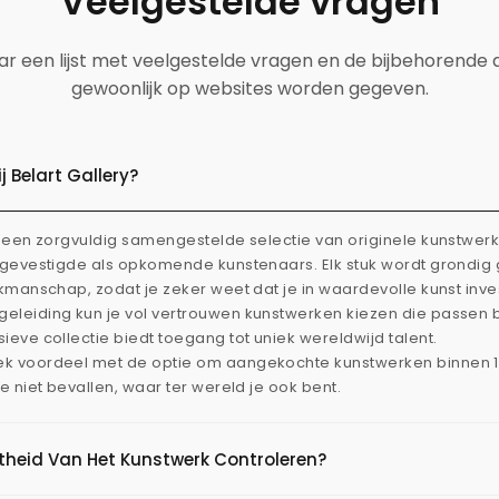
Veelgestelde vragen
aar een lijst met veelgestelde vragen en de bijbehorende
gewoonlijk op websites worden gegeven.
 Belart Gallery?
dt een zorgvuldig samengestelde selectie van originele kunstwe
l gevestigde als opkomende kunstenaars. Elk stuk wordt grondi
akmanschap, zodat je zeker weet dat je in waardevolle kunst inve
eleiding kun je vol vertrouwen kunstwerken kiezen die passen 
ieve collectie biedt toegang tot uniek wereldwijd talent.
ek voordeel met de optie om aangekochte kunstwerken binnen 
je niet bevallen, waar ter wereld je ook bent.
htheid Van Het Kunstwerk Controleren?