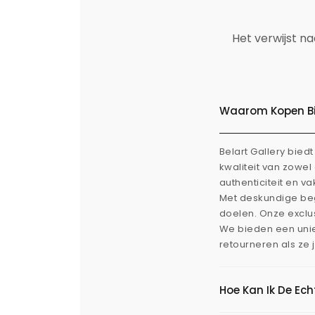
Het verwijst n
Waarom Kopen Bij
Belart Gallery bie
kwaliteit van zowe
authenticiteit en v
Met deskundige beg
doelen. Onze exclus
We bieden een uni
retourneren als ze 
Hoe Kan Ik De Ec