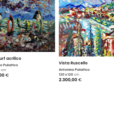
rf acrilico
Vista Ruscello
o Puliafico
Antonino Puliafico
5
cm
120 x 120
cm
,00
€
2.300,00
€