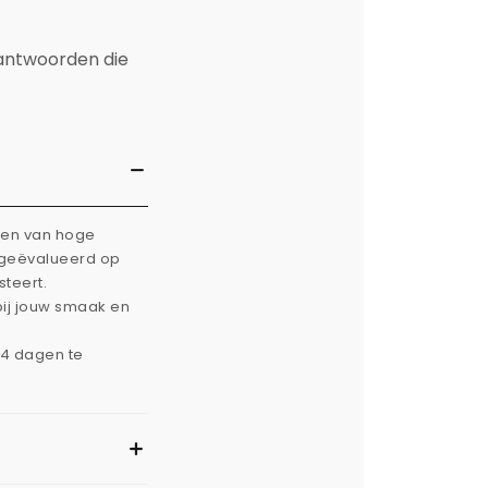
 antwoorden die
rken van hoge
g geëvalueerd op
steert.
bij jouw smaak en
14 dagen te