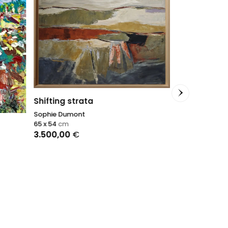
Sakura in m
Nadin Antoniu
40 x 120
cm
620,00
€
Shifting strata
Sophie Dumont
65 x 54
cm
3.500,00
€