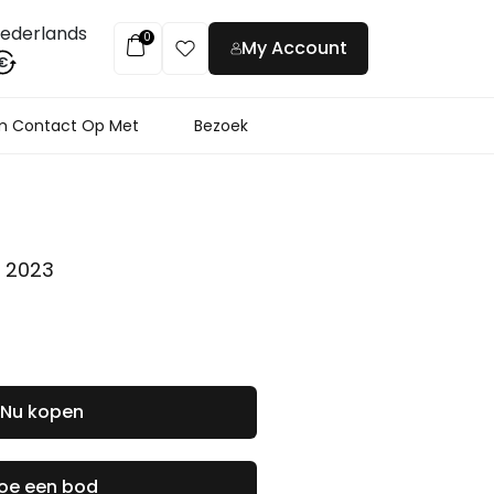
ederlands
0
My Account
€
 Contact Op Met
Bezoek
,
2023
Nu kopen
oe een bod