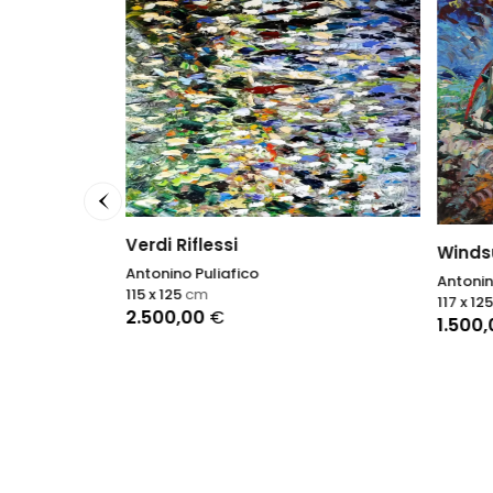
Verdi Riflessi
Windsu
Antonino Puliafico
Antonin
115 x 125
cm
117 x 12
2.500,00
€
1.500